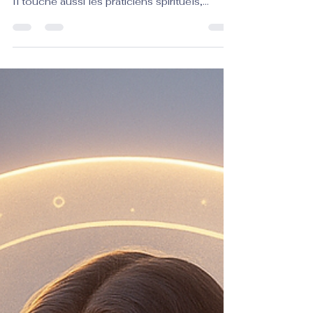
Le harcèlement en ligne ne concerne plus
seulement les réseaux sociaux grand public.
Il touche aussi les praticiens spirituels,
médiums, astrologues et thérapeutes
intuitifs. Ce guide des réglages anti
harcèlement recommandés pour chaque
plateforme vous offre des solutions simples,
concrètes et efficaces pour protéger vos
consultations à distance, vos réseaux
professionnels et votre espace numérique
personnel. Que vous utilisiez Instagram,
Zoom, ou un site web dédié, découvre