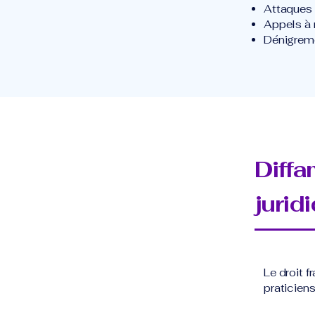
Attaques 
Appels à 
Dénigreme
Diffa
jurid
Le droit 
praticiens