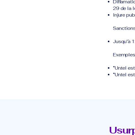
Diffamati
29 de la l
Injure pu
Sanctions
Jusqu’à 1
Exemples 
“Untel es
“Untel est
Usurp