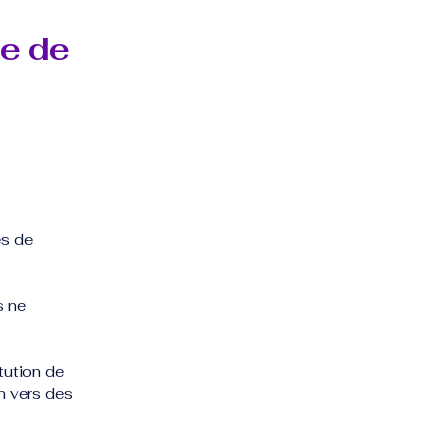
re de
es de
s ne
tution de
on vers des