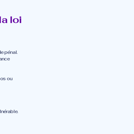
a loi
e pénal.
tance
pos ou
lnérable.