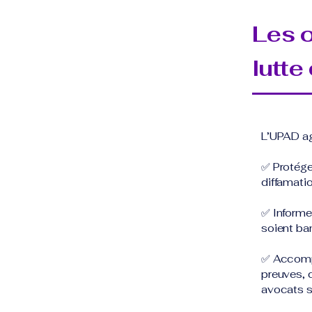
Les o
lutte
L’UPAD ag
✅ Protége
diffamatio
✅ Informer
soient ba
✅ Accompa
preuves, c
avocats s