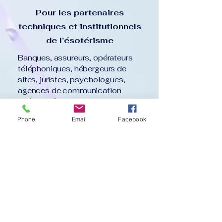
Pour les partenaires
techniques et institutionnels
de l’ésotérisme
Banques, assureurs, opérateurs
téléphoniques, hébergeurs de
sites, juristes, psychologues,
agences de communication
spécialisées, boutiques
ésotériques, etc.
Phone
Email
Facebook
Cette formule est destinée à tous
les acteurs périphériques et
partenaires stratégiques du
secteur, souhaitant s’engager
pour un ésotérisme éthique,
transparent et professionnel.
Elle comprend :