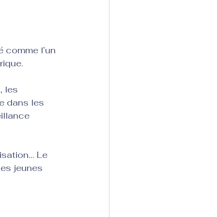
é comme l’un 
ique. 
 les 
e dans les 
illance 
ation... Le 
les jeunes 