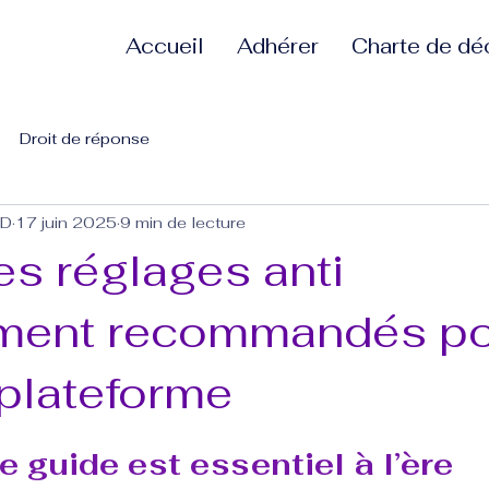
Accueil
Adhérer
Charte de dé
Droit de réponse
AD
17 juin 2025
9 min de lecture
es réglages anti
ment recommandés po
plateforme
sur 5.
 guide est essentiel à l’ère 