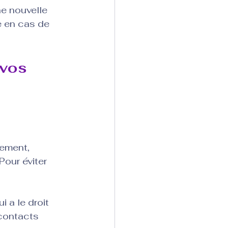
e nouvelle 
e en cas de 
vos 
ement, 
our éviter 
 a le droit 
contacts 