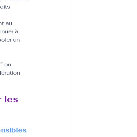
dits.
nt au 
inuer à 
oler un 
” ou 
ération 
 les 
ensibles