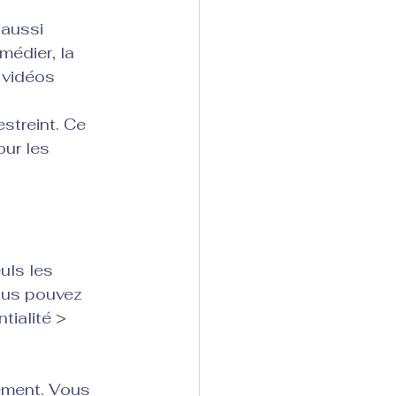
 aussi 
édier, la 
 vidéos 
streint. Ce 
ur les 
uls les 
ous pouvez 
ialité > 
ement. Vous 