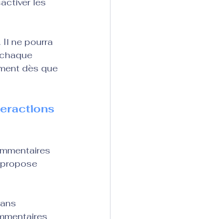
ctiver les 
Il ne pourra 
 chaque 
ement dès que 
teractions 
ommentaires 
e propose 
Dans 
ommentaires 