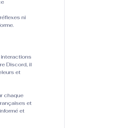
ce 
éflexes ni 
forme.
interactions 
 Discord, il 
leurs et 
r chaque 
rançaises et 
nformé et 