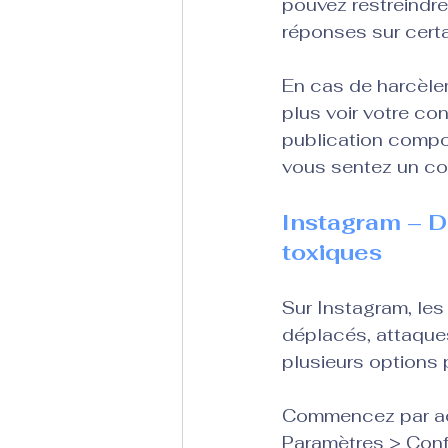
pouvez restreindre
réponses sur certa
En cas de harcèlem
plus voir votre co
publication compor
vous sentez un co
Instagram – De
toxiques
Sur Instagram, les
déplacés, attaques
plusieurs options 
Commencez par act
Paramètres > Confi