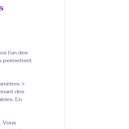
s 
si l’un des 
s permettent 
amètres > 
tenant des 
bles. En 
. Vous 